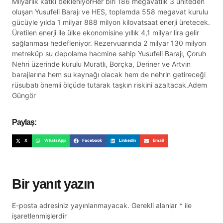
Milyarlık katkı bekleniyorHer biri 186 megavatlık 3 üniteden
oluşan Yusufeli Barajı ve HES, toplamda 558 megavat kurulu
gücüyle yılda 1 milyar 888 milyon kilovatsaat enerji üretecek.
Üretilen enerji ile ülke ekonomisine yıllık 4,1 milyar lira gelir
sağlanması hedefleniyor. Rezervuarında 2 milyar 130 milyon
metreküp su depolama hacmine sahip Yusufeli Barajı, Çoruh
Nehri üzerinde kurulu Muratlı, Borçka, Deriner ve Artvin
barajlarına hem su kaynağı olacak hem de nehrin getireceği
rüsubatı önemli ölçüde tutarak taşkın riskini azaltacak.Adem
Güngör
Paylaş:
X
WhatsApp
Facebook
LinkedIn
Email
Bir yanıt yazın
E-posta adresiniz yayınlanmayacak.
Gerekli alanlar
*
ile
işaretlenmişlerdir