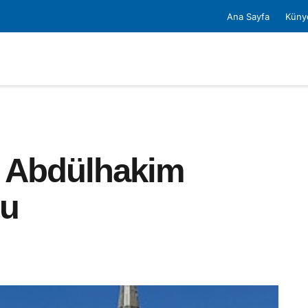
Ana Sayfa
Küny
da Abdülhakim
mu