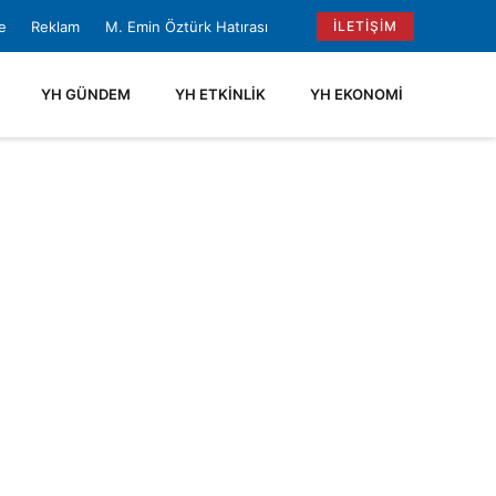
e
Reklam
M. Emin Öztürk Hatırası
İLETIŞIM
YH GÜNDEM
YH ETKINLIK
YH EKONOMI