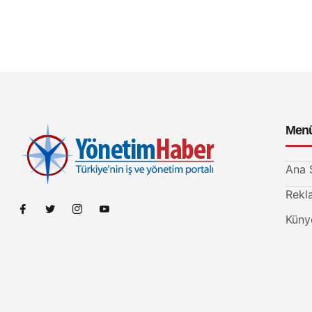
Men
Ana 
Rekl
Küny