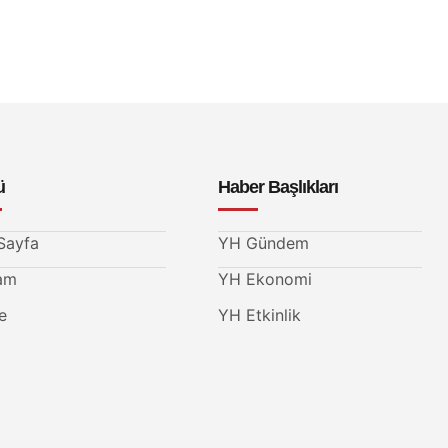
ü
Haber Başlıkları
Sayfa
YH Gündem
am
YH Ekonomi
e
YH Etkinlik