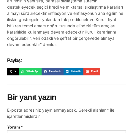
artırımının yanı sıra, parasal sıkılaştırma sürecini
destekleyecek seçici kredi ve miktarsal sıkılaştırma kararları
almayı sürdürecektir.Enflasyon ve enflasyonun ana eğilimine
ilişkin göstergeler yakından takip edilecek ve Kurul, fiyat
istikrarı temel amacı doğrultusunda elindeki tüm araçları
kararlılıkla kullanmaya devam edecektir.Kurul, kararlarını
öngörülebilir, veri odaklı ve şeffaf bir çerçevede almaya
devam edecektir” denildi.
Paylaş:
X
WhatsApp
Facebook
LinkedIn
Email
Bir yanıt yazın
E-posta adresiniz yayınlanmayacak.
Gerekli alanlar
*
ile
işaretlenmişlerdir
Yorum
*