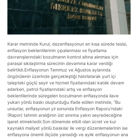
Karar metninde Kurul, dezenflasyonun en kısa sürede tesisi,
enflasyon beklentilerinin çıpalanması ve fiyatlama
davranışlarındaki bozulmanın kontrol altına alınması için
parasal sıkılaştırma sürecinin devamına karar verdiği
belirtildi.Enflasyonun Temmuz ve Ağustos aylarında
öngörülenin üzerinde gerçekleştiği hatırlatarak yurt içi
talepteki güçlü seyir ve hizmet fiyatlarındaki katılık devam
ederken, petrol fiyatlarındaki artış ve enflasyon
beklentilerinde süregelen bozulmanın enflasyonda ilave
yukarı yönlü baskı oluşturduğu ifade edilen metinde, “Bu
unsurlar, enflasyonun yıl sonunda Enflasyon Raporu’ndaki
(Rapor) tahmin aralığının üst sınırına yakın seyredeceğine
işaret etmektedir.Son dönemde etkili olan ücret ve kur
kaynaklı maliyet yönlü baskılar ile vergi düzenlemelerinin ise
enflasyona önemli ölçüde yansıdığı ve aylık enflasyonun ana