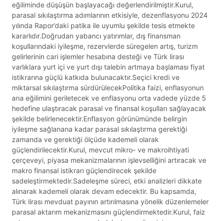
eğiliminde düşüşün başlayacağı değerlendirilmiştir.Kurul,
parasal sıkılaştırma adımlarının etkisiyle, dezenflasyonu 2024
yılında Rapor’daki patika ile uyumlu şekilde tesis etmekte
kararlıdır.Doğrudan yabancı yatırımlar, dış finansman
koşullarındaki iyileşme, rezervlerde süregelen artış, turizm
gelirlerinin cari işlemler hesabına desteği ve Türk lirası
varlıklara yurt içi ve yurt dışı talebin artmaya başlaması fiyat
istikrarına güçlü katkıda bulunacaktır.Seçici kredi ve
miktarsal sıkılaştırma sürdürülecekPolitika faizi, enflasyonun
ana eğilimini geriletecek ve enflasyonu orta vadede yüzde 5
hedefine ulaştıracak parasal ve finansal koşulları sağlayacak
şekilde belirlenecektir.Enflasyon görünümünde belirgin
iyileşme sağlanana kadar parasal sıkılaştırma gerektiği
zamanda ve gerektiği ölçüde kademeli olarak
güçlendirilecektir.Kurul, mevcut mikro- ve makroihtiyati
çerçeveyi, piyasa mekanizmalarının işlevselliğini artıracak ve
makro finansal istikrarı güçlendirecek şekilde
sadeleştirmektedir.Sadeleşme süreci, etki analizleri dikkate
alınarak kademeli olarak devam edecektir. Bu kapsamda,
Türk lirası mevduat payının artırılmasına yönelik düzenlemeler
parasal aktarım mekanizmasını güçlendirmektedir.Kurul, faiz