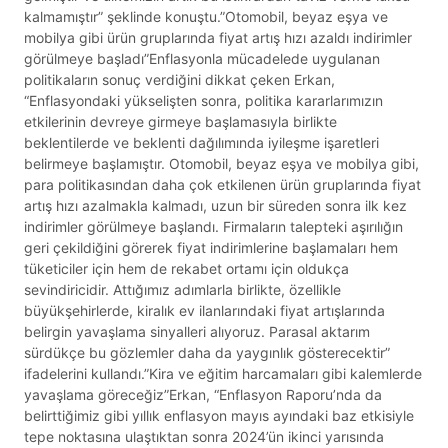
kalmamıştır” şeklinde konuştu.”Otomobil, beyaz eşya ve
mobilya gibi ürün gruplarında fiyat artış hızı azaldı indirimler
görülmeye başladı”Enflasyonla mücadelede uygulanan
politikaların sonuç verdiğini dikkat çeken Erkan,
“Enflasyondaki yükselişten sonra, politika kararlarımızın
etkilerinin devreye girmeye başlamasıyla birlikte
beklentilerde ve beklenti dağılımında iyileşme işaretleri
belirmeye başlamıştır. Otomobil, beyaz eşya ve mobilya gibi,
para politikasından daha çok etkilenen ürün gruplarında fiyat
artış hızı azalmakla kalmadı, uzun bir süreden sonra ilk kez
indirimler görülmeye başlandı. Firmaların talepteki aşırılığın
geri çekildiğini görerek fiyat indirimlerine başlamaları hem
tüketiciler için hem de rekabet ortamı için oldukça
sevindiricidir. Attığımız adımlarla birlikte, özellikle
büyükşehirlerde, kiralık ev ilanlarındaki fiyat artışlarında
belirgin yavaşlama sinyalleri alıyoruz. Parasal aktarım
sürdükçe bu gözlemler daha da yaygınlık gösterecektir”
ifadelerini kullandı.”Kira ve eğitim harcamaları gibi kalemlerde
yavaşlama göreceğiz”Erkan, “Enflasyon Raporu’nda da
belirttiğimiz gibi yıllık enflasyon mayıs ayındaki baz etkisiyle
tepe noktasına ulaştıktan sonra 2024’ün ikinci yarısında