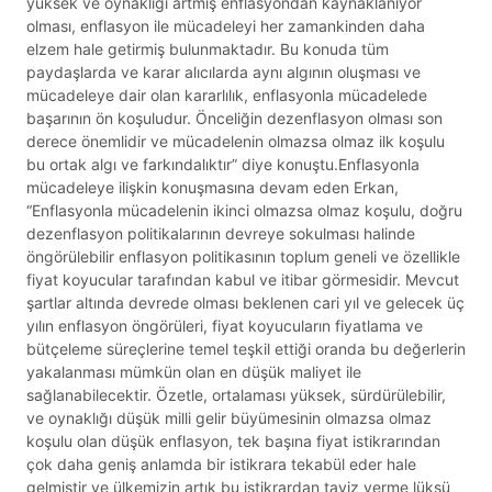
yüksek ve oynaklığı artmış enflasyondan kaynaklanıyor
olması, enflasyon ile mücadeleyi her zamankinden daha
elzem hale getirmiş bulunmaktadır. Bu konuda tüm
paydaşlarda ve karar alıcılarda aynı algının oluşması ve
mücadeleye dair olan kararlılık, enflasyonla mücadelede
başarının ön koşuludur. Önceliğin dezenflasyon olması son
derece önemlidir ve mücadelenin olmazsa olmaz ilk koşulu
bu ortak algı ve farkındalıktır” diye konuştu.Enflasyonla
mücadeleye ilişkin konuşmasına devam eden Erkan,
“Enflasyonla mücadelenin ikinci olmazsa olmaz koşulu, doğru
dezenflasyon politikalarının devreye sokulması halinde
öngörülebilir enflasyon politikasının toplum geneli ve özellikle
fiyat koyucular tarafından kabul ve itibar görmesidir. Mevcut
şartlar altında devrede olması beklenen cari yıl ve gelecek üç
yılın enflasyon öngörüleri, fiyat koyucuların fiyatlama ve
bütçeleme süreçlerine temel teşkil ettiği oranda bu değerlerin
yakalanması mümkün olan en düşük maliyet ile
sağlanabilecektir. Özetle, ortalaması yüksek, sürdürülebilir,
ve oynaklığı düşük milli gelir büyümesinin olmazsa olmaz
koşulu olan düşük enflasyon, tek başına fiyat istikrarından
çok daha geniş anlamda bir istikrara tekabül eder hale
gelmiştir ve ülkemizin artık bu istikrardan taviz verme lüksü