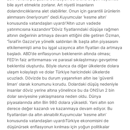
bile ayırt etmekte zorlanır. Art niyetli insanların
dolandırıcılıklarına alet olabilirler. Onun için garantili ürünlerin
alınmasını öneriyorum” dedi.Kuyumcular ‘kesme altın’
konusunda vatandaşları uyardı“Altın uzun vadede
yatırımcısına kazandırır”Döviz fiyatlarındaki düşüşe rağmen
altının değerinin artmaya devam ettiğini dile getiren Özman,
“İsrail’in Gazze’ye yönelik saldırıları ilk başta altın piyasasını
etkilememişti ama bu işgal uzayınca altın fiyatları da artmaya
başladı. ABD’de enflasyonun beklenenin altında olması;
FED’in faiz arttırmaması ve parasal sıkılaştırmayı gevşetme
beklentisi oluşturdu. Böyle olunca da diğer ülkelerde dolara
ulaşım kolaylaştı ve dolar Türkiye haricindeki ülkelerde
ucuzladı. Dövizde bu durum yaşanırken altın ise ‘güvenli
liman’ olarak konumunu korudu. Dolardaki düşüş nedeniyle
insanlar döviz yerine altına yönelince bu da ONS’un 2 bin
dolar seviyesine yaklaşmasına neden oldu. Dünya
piyasalarında altın Bin 980 dolara yükseldi. Yani altın son
derece değer kazandı ve kazanmaya devam ediyor. Bu
fiyatlardan da altın alınabilir.Kuyumcular ‘kesme altın’
konusunda vatandaşları uyardıTürkiye ekonomisini de
düşünürsek enflasyonun kırılması için yoğun politikalar