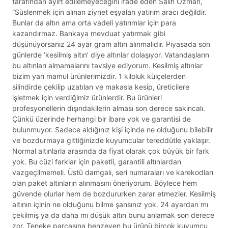
tarafından ayırt edilemeyeceğini ifade eden Salih Özman,
“Süslenmek için alınan ziynet eşyaları yatırım aracı değildir.
Bunlar da altın ama orta vadeli yatırımlar için para
kazandırmaz. Bankaya mevduat yatırmak gibi
düşünüyorsanız 24 ayar gram altın alınmalıdır. Piyasada son
günlerde ‘kesilmiş altın’ diye altınlar dolaşıyor. Vatandaşların
bu altınları almamalarını tavsiye ediyorum. Kesilmiş altınlar
bizim yarı mamul ürünlerimizdir. 1 kiloluk külçelerden
silindirde çekilip uzatılan ve makasla kesip, üreticilere
işletmek için verdiğimiz ürünlerdir. Bu ürünleri
profesyonellerin dışındakilerin alması son derece sakıncalı.
Çünkü üzerinde herhangi bir ibare yok ve garantisi de
bulunmuyor. Sadece aldığınız kişi içinde ne olduğunu bilebilir
ve bozdurmaya gittiğinizde kuyumcular tereddütle yaklaşır.
Normal altınlarla arasında da fiyat olarak çok büyük bir fark
yok. Bu cüzi farklar için paketli, garantili altınlardan
vazgeçilmemeli. Üstü damgalı, seri numaraları ve karekodları
olan paket altınların alınmasını öneriyorum. Böylece hem
güvende olurlar hem de bozdururken zarar etmezler. Kesilmiş
altının içinin ne olduğunu bilme şansınız yok. 24 ayardan mı
çekilmiş ya da daha mı düşük altın bunu anlamak son derece
zor. Teneke parçasına benzeyen bu ürünü birçok kuyumcu