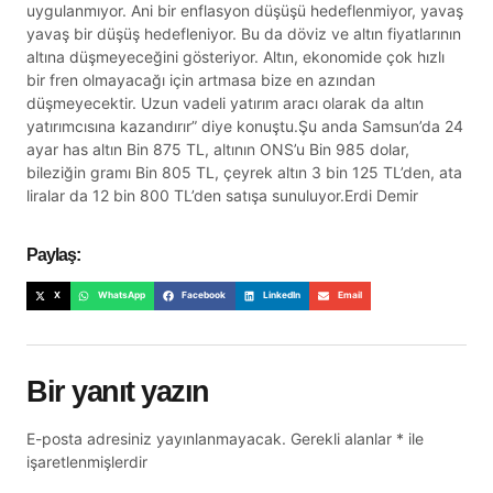
uygulanmıyor. Ani bir enflasyon düşüşü hedeflenmiyor, yavaş
yavaş bir düşüş hedefleniyor. Bu da döviz ve altın fiyatlarının
altına düşmeyeceğini gösteriyor. Altın, ekonomide çok hızlı
bir fren olmayacağı için artmasa bize en azından
düşmeyecektir. Uzun vadeli yatırım aracı olarak da altın
yatırımcısına kazandırır” diye konuştu.Şu anda Samsun’da 24
ayar has altın Bin 875 TL, altının ONS’u Bin 985 dolar,
bileziğin gramı Bin 805 TL, çeyrek altın 3 bin 125 TL’den, ata
liralar da 12 bin 800 TL’den satışa sunuluyor.Erdi Demir
Paylaş:
X
WhatsApp
Facebook
LinkedIn
Email
Bir yanıt yazın
E-posta adresiniz yayınlanmayacak.
Gerekli alanlar
*
ile
işaretlenmişlerdir