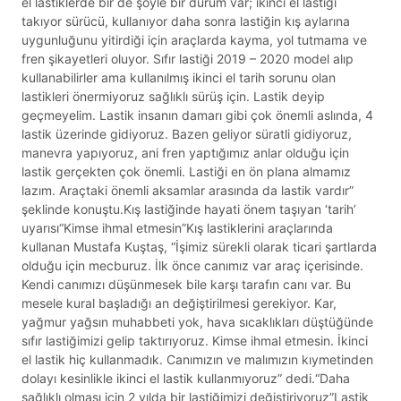
el lastiklerde bir de şöyle bir durum var; ikinci el lastiği
takıyor sürücü, kullanıyor daha sonra lastiğin kış aylarına
uygunluğunu yitirdiği için araçlarda kayma, yol tutmama ve
fren şikayetleri oluyor. Sıfır lastiği 2019 – 2020 model alıp
kullanabilirler ama kullanılmış ikinci el tarih sorunu olan
lastikleri önermiyoruz sağlıklı sürüş için. Lastik deyip
geçmeyelim. Lastik insanın damarı gibi çok önemli aslında, 4
lastik üzerinde gidiyoruz. Bazen geliyor süratli gidiyoruz,
manevra yapıyoruz, ani fren yaptığımız anlar olduğu için
lastik gerçekten çok önemli. Lastiği en ön plana almamız
lazım. Araçtaki önemli aksamlar arasında da lastik vardır”
şeklinde konuştu.Kış lastiğinde hayati önem taşıyan ‘tarih’
uyarısı“Kimse ihmal etmesin”Kış lastiklerini araçlarında
kullanan Mustafa Kuştaş, “İşimiz sürekli olarak ticari şartlarda
olduğu için mecburuz. İlk önce canımız var araç içerisinde.
Kendi canımızı düşünmesek bile karşı tarafın canı var. Bu
mesele kural başladığı an değiştirilmesi gerekiyor. Kar,
yağmur yağsın muhabbeti yok, hava sıcaklıkları düştüğünde
sıfır lastiğimizi gelip taktırıyoruz. Kimse ihmal etmesin. İkinci
el lastik hiç kullanmadık. Canımızın ve malımızın kıymetinden
dolayı kesinlikle ikinci el lastik kullanmıyoruz” dedi.“Daha
sağlıklı olması için 2 yılda bir lastiğimizi değiştiriyoruz”Lastik