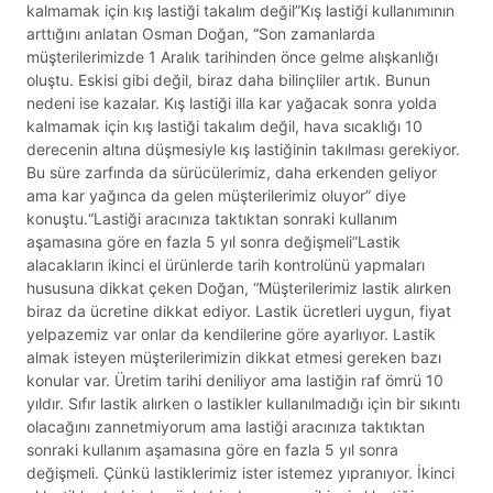
kalmamak için kış lastiği takalım değil”Kış lastiği kullanımının
arttığını anlatan Osman Doğan, “Son zamanlarda
müşterilerimizde 1 Aralık tarihinden önce gelme alışkanlığı
oluştu. Eskisi gibi değil, biraz daha bilinçliler artık. Bunun
nedeni ise kazalar. Kış lastiği illa kar yağacak sonra yolda
kalmamak için kış lastiği takalım değil, hava sıcaklığı 10
derecenin altına düşmesiyle kış lastiğinin takılması gerekiyor.
Bu süre zarfında da sürücülerimiz, daha erkenden geliyor
ama kar yağınca da gelen müşterilerimiz oluyor” diye
konuştu.“Lastiği aracınıza taktıktan sonraki kullanım
aşamasına göre en fazla 5 yıl sonra değişmeli”Lastik
alacakların ikinci el ürünlerde tarih kontrolünü yapmaları
hususuna dikkat çeken Doğan, “Müşterilerimiz lastik alırken
biraz da ücretine dikkat ediyor. Lastik ücretleri uygun, fiyat
yelpazemiz var onlar da kendilerine göre ayarlıyor. Lastik
almak isteyen müşterilerimizin dikkat etmesi gereken bazı
konular var. Üretim tarihi deniliyor ama lastiğin raf ömrü 10
yıldır. Sıfır lastik alırken o lastikler kullanılmadığı için bir sıkıntı
olacağını zannetmiyorum ama lastiği aracınıza taktıktan
sonraki kullanım aşamasına göre en fazla 5 yıl sonra
değişmeli. Çünkü lastiklerimiz ister istemez yıpranıyor. İkinci