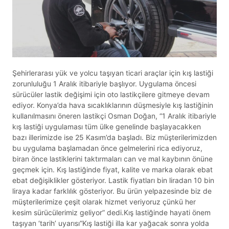
Şehirlerarası yük ve yolcu taşıyan ticari araçlar için kış lastiği
zorunluluğu 1 Aralık itibariyle başlıyor. Uygulama öncesi
sürücüler lastik değişimi için oto lastikçilere gitmeye devam
ediyor. Konya’da hava sıcaklıklarının düşmesiyle kış lastiğinin
kullanılmasını öneren lastikçi Osman Doğan, “1 Aralık itibariyle
kış lastiği uygulaması tüm ülke genelinde başlayacakken
bazı illerimizde ise 25 Kasım’da başladı. Biz müşterilerimizden
bu uygulama başlamadan önce gelmelerini rica ediyoruz,
biran önce lastiklerini taktırmaları can ve mal kaybının önüne
geçmek için. Kış lastiğinde fiyat, kalite ve marka olarak ebat
ebat değişiklikler gösteriyor. Lastik fiyatları bin liradan 10 bin
liraya kadar farklılık gösteriyor. Bu ürün yelpazesinde biz de
müşterilerimize çeşit olarak hizmet veriyoruz çünkü her
kesim sürücülerimiz geliyor” dedi.Kış lastiğinde hayati önem
taşıyan ‘tarih’ uyarısı“Kış lastiği illa kar yağacak sonra yolda