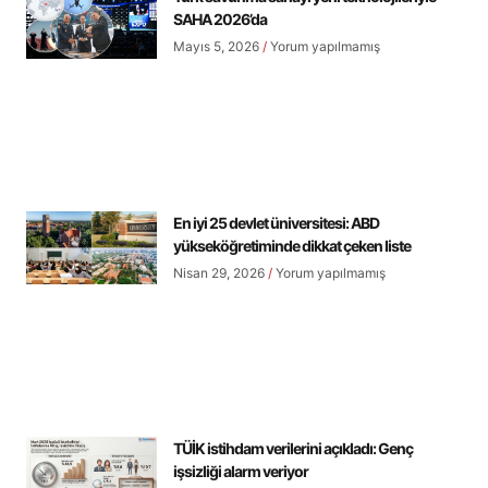
SAHA 2026’da
Mayıs 5, 2026
Yorum yapılmamış
En iyi 25 devlet üniversitesi: ABD
yükseköğretiminde dikkat çeken liste
Nisan 29, 2026
Yorum yapılmamış
TÜİK istihdam verilerini açıkladı: Genç
işsizliği alarm veriyor