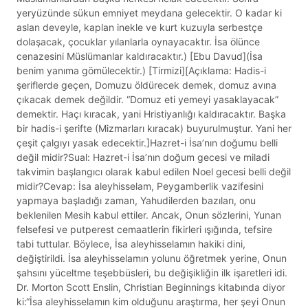
yeryüzünde sükun emniyet meydana gelecektir. O kadar ki
aslan deveyle, kaplan inekle ve kurt kuzuyla serbestçe
dolaşacak, çocuklar yılanlarla oynayacaktır. İsa ölünce
cenazesini Müslümanlar kaldıracaktır.) [Ebu Davud](İsa
benim yanıma gömülecektir.) [Tirmizi][Açıklama: Hadis-i
şeriflerde geçen, Domuzu öldürecek demek, domuz avına
çıkacak demek değildir. “Domuz eti yemeyi yasaklayacak”
demektir. Haçı kıracak, yani Hristiyanlığı kaldıracaktır. Başka
bir hadis-i şerifte (Mizmarları kıracak) buyurulmuştur. Yani her
çeşit çalgıyı yasak edecektir.]Hazret-i İsa’nın doğumu belli
değil midir?Sual: Hazret-i İsa’nın doğum gecesi ve miladi
takvimin başlangıcı olarak kabul edilen Noel gecesi belli değil
midir?Cevap: İsa aleyhisselam, Peygamberlik vazifesini
yapmaya başladığı zaman, Yahudilerden bazıları, onu
beklenilen Mesih kabul ettiler. Ancak, Onun sözlerini, Yunan
felsefesi ve putperest cemaatlerin fikirleri ışığında, tefsire
tabi tuttular. Böylece, İsa aleyhisselamın hakiki dini,
değiştirildi. İsa aleyhisselamın yolunu öğretmek yerine, Onun
şahsını yüceltme teşebbüsleri, bu değişikliğin ilk işaretleri idi.
Dr. Morton Scott Enslin, Christian Beginnings kitabında diyor
ki:“İsa aleyhisselamın kim olduğunu araştırma, her şeyi Onun