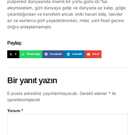
putperest dünyasında önemli bir yortu günü idi.”İsa
aleyhisselam, gizli dünyaya gelip ve dünyada az kalıp, göğe
çıkarıldığından ve kendisini ancak oniki havari bilip, İseviler
az ve asırlarca gizli yaşadıklarından, milat, yani Noel gecesi
doğru anlaşılamamıştır.
Paylaş:
X
WhatsApp
Facebook
LinkedIn
Email
Bir yanıt yazın
E-posta adresiniz yayınlanmayacak.
Gerekli alanlar
*
ile
işaretlenmişlerdir
Yorum
*