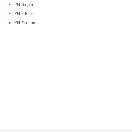
YH Başarı
YH Etkinlik
YH Ekonomi