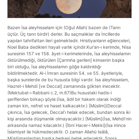
Bazen İsa aleyhisselam için (Oğul Allah) bazen de (Tanrı
üçtür. Üç tanrı birdir) derler. Bu saçmalıklar da İncillerde
yapılan tahrifattan ileri gelmektedir. Hristiyanların eğlenceleri,
Noel Baba dedikleri hayali varlık içindir.Kur’an-ı kerimde, Nisa
suresinin 157 ve 158. âyet-i kerimelerinde, İsa aleyhisselamın
öldürülmediği, öldürülen [Çarmıha gerilen] kimsenin başka
biri olduğu, İsa aleyhisselamın göğe kaldırıldığı
bildirilmektedir. Al-i İmran suresinin 54. ve 55. âyetleriyle,
başka surelerde de bu hususta bilgi vardır. İsa aleyhisselam,
Hazret-i Mehdi [ve Deccal] zamanında gökten inecektir.
(Mektubat-ı Rabbani c.2, m.67)Bu husustaki hadis-i
şeriflerden birkaçı şöyle:(İsa, âdil bir hakem olarak indiği
zaman kin, nefret ve haset kalkacaktır.) [Müslim](Deccal
çıkınca, İsa gelecek, Deccal’ı helak edecek, bundan sonra iki
kişi arasında düşmanlık olmayacaktır.) [Müslim](İsa, Mehdi’nin
arkasında namaz kılacaktır.) [İbni Hacer-i Mekki](İsa inince
İslamiyet ile hükmedecektir. O zaman Allahü teâlâ,
Müslümanlardan başka herkesi helak edecektir. Sonra