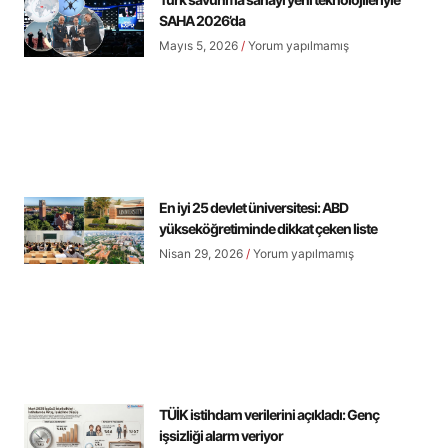
SAHA 2026’da
Mayıs 5, 2026
Yorum yapılmamış
En iyi 25 devlet üniversitesi: ABD
yükseköğretiminde dikkat çeken liste
Nisan 29, 2026
Yorum yapılmamış
TÜİK istihdam verilerini açıkladı: Genç
işsizliği alarm veriyor