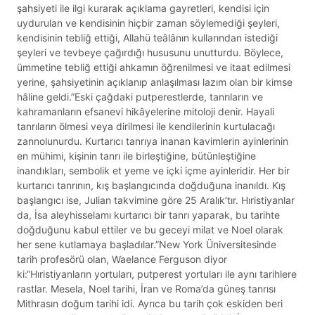
şahsiyeti ile ilgi kurarak açıklama gayretleri, kendisi için
uydurulan ve kendisinin hiçbir zaman söylemediği şeyleri,
kendisinin tebliğ ettiği, Allahü teâlânın kullarından istediği
şeyleri ve tevbeye çağırdığı hususunu unutturdu. Böylece,
ümmetine tebliğ ettiği ahkamın öğrenilmesi ve itaat edilmesi
yerine, şahsiyetinin açıklanıp anlaşılması lazım olan bir kimse
hâline geldi.”Eski çağdaki putperestlerde, tanrıların ve
kahramanların efsanevi hikâyelerine mitoloji denir. Hayali
tanrıların ölmesi veya dirilmesi ile kendilerinin kurtulacağı
zannolunurdu. Kurtarıcı tanrıya inanan kavimlerin ayinlerinin
en mühimi, kişinin tanrı ile birleştiğine, bütünleştiğine
inandıkları, sembolik et yeme ve içki içme ayinleridir. Her bir
kurtarıcı tanrının, kış başlangıcında doğduğuna inanıldı. Kış
başlangıcı ise, Julian takvimine göre 25 Aralık’tır. Hıristiyanlar
da, İsa aleyhisselamı kurtarıcı bir tanrı yaparak, bu tarihte
doğduğunu kabul ettiler ve bu geceyi milat ve Noel olarak
her sene kutlamaya başladılar.”New York Üniversitesinde
tarih profesörü olan, Waelance Ferguson diyor
ki:“Hıristiyanların yortuları, putperest yortuları ile aynı tarihlere
rastlar. Mesela, Noel tarihi, İran ve Roma’da güneş tanrısı
Mithrasın doğum tarihi idi. Ayrıca bu tarih çok eskiden beri