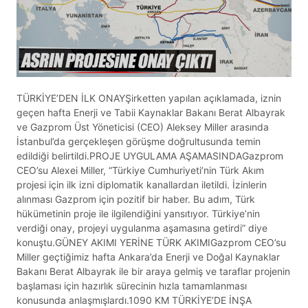
TÜRKİYE’DEN İLK ONAYŞirketten yapılan açıklamada, iznin
geçen hafta Enerji ve Tabii Kaynaklar Bakanı Berat Albayrak
ve Gazprom Üst Yöneticisi (CEO) Aleksey Miller arasında
İstanbul’da gerçekleşen görüşme doğrultusunda temin
edildiği belirtildi.PROJE UYGULAMA AŞAMASINDAGazprom
CEO’su Alexei Miller, “Türkiye Cumhuriyeti’nin Türk Akım
projesi için ilk izni diplomatik kanallardan iletildi. İzinlerin
alınması Gazprom için pozitif bir haber. Bu adım, Türk
hükümetinin proje ile ilgilendiğini yansıtıyor. Türkiye’nin
verdiği onay, projeyi uygulanma aşamasına getirdi” diye
konuştu.GÜNEY AKIMI YERİNE TÜRK AKIMIGazprom CEO’su
Miller geçtiğimiz hafta Ankara’da Enerji ve Doğal Kaynaklar
Bakanı Berat Albayrak ile bir araya gelmiş ve taraflar projenin
başlaması için hazırlık sürecinin hızla tamamlanması
konusunda anlaşmışlardı.1090 KM TÜRKİYE’DE İNŞA