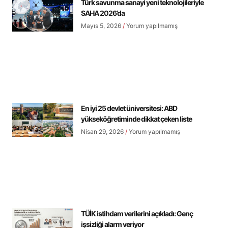
Türk savunma sanayi yeni teknolojileriyle
SAHA 2026’da
Mayıs 5, 2026
Yorum yapılmamış
En iyi 25 devlet üniversitesi: ABD
yükseköğretiminde dikkat çeken liste
Nisan 29, 2026
Yorum yapılmamış
TÜİK istihdam verilerini açıkladı: Genç
işsizliği alarm veriyor