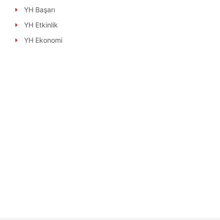
YH Başarı
YH Etkinlik
YH Ekonomi