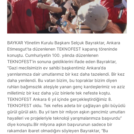
BAYKAR Yönetim Kurulu Başkanı Selçuk Bayraktar, Ankara
Etimesgut’ta düzenlenen TEKNOFEST kapanış töreninde
konuştu. Cumhuriyetin 100. yılında düzenlenen
TEKNOFEST’in sonuna geldiklerini ifade eden Bayraktar,
“Gazi meclisimizin ev sahibi başkentimiz Ankara’da
yarınlarımıza dair umutlarımız bir kez daha tazelendi. Bir kez
daha yenilendi. Bu vatan bizim, bu topraklar bizim diyen
ruhları bağımsızlık ateşiyle yanan genç kardeşlerimiz ve aziz
milletimiz bir kez daha yüz binlerle tek nefeste koştu.
TEKNOFEST Ankara 6 yıl içinde gerçekleştirdiğimiz 8.
TEKNOFEST oldu. Tek nefes adeta bir çağlayan gibi büyüdü
gürül gürül aktı. Bu yıl tam bir milyon aşkın gencimiz umutları
hayalleri ve projeleriyle teknoloji yarışmalarımıza başvurdu”
diye konuştu.Bir milyona aşkın başvurunun sadece bir
rakamdan ibaret olmadığını söyleyen Bayraktar, “Bu