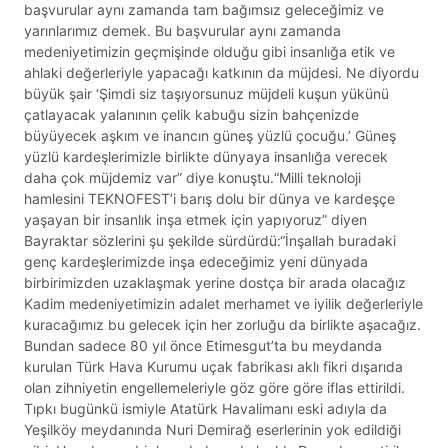
başvurular aynı zamanda tam bağımsız geleceğimiz ve
yarınlarımız demek. Bu başvurular aynı zamanda
medeniyetimizin geçmişinde olduğu gibi insanlığa etik ve
ahlaki değerleriyle yapacağı katkının da müjdesi. Ne diyordu
büyük şair ‘Şimdi siz taşıyorsunuz müjdeli kuşun yükünü
çatlayacak yalanının çelik kabuğu sizin bahçenizde
büyüyecek aşkım ve inancın güneş yüzlü çocuğu.’ Güneş
yüzlü kardeşlerimizle birlikte dünyaya insanlığa verecek
daha çok müjdemiz var” diye konuştu.“Milli teknoloji
hamlesini TEKNOFEST’i barış dolu bir dünya ve kardeşçe
yaşayan bir insanlık inşa etmek için yapıyoruz” diyen
Bayraktar sözlerini şu şekilde sürdürdü:“İnşallah buradaki
genç kardeşlerimizde inşa edeceğimiz yeni dünyada
birbirimizden uzaklaşmak yerine dostça bir arada olacağız
Kadim medeniyetimizin adalet merhamet ve iyilik değerleriyle
kuracağımız bu gelecek için her zorluğu da birlikte aşacağız.
Bundan sadece 80 yıl önce Etimesgut’ta bu meydanda
kurulan Türk Hava Kurumu uçak fabrikası aklı fikri dışarıda
olan zihniyetin engellemeleriyle göz göre göre iflas ettirildi.
Tıpkı bugünkü ismiyle Atatürk Havalimanı eski adıyla da
Yeşilköy meydanında Nuri Demirağ eserlerinin yok edildiği