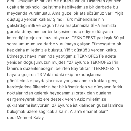
gibi. Umudumuz bir kez de burada kırıldı. Dışarıdan getirilen
uçaklarla teknoloji geliştirme kabiliyetimize bir darbede bu
meydanda vurulmuştu. Ama güzel bir ata sözümüz var ‘ Yiğit
düştüğü yerden kalkar.’ Şimdi Türk mühendislerinin
geliştirdiği milli ve özgün hava araçlarımızla SİHA’larımızla
gururla dünyanın her bir köşesine ihraç ediyor dünyanın
imrendiği projelere imza atıyoruz. TEKNOFEST yaklaşık 80 yıl
sonra umudumuza darbe vurulmaya çalışan Etimesgut’ta bir
kez daha milletimizle buluştu. Yiğit düştüğü yerden kalktı.
Etimesgut havalimanında yaptığımız TEKNOFEST’e adeta
yeniden doğuşumuzun müjdesi.”27 Eylül’de TEKNOFEST’in
İzmir’de düzenleneceğini belirten Bayraktar, “TEKNOFEST’i
hayata geçiren T3 Vakfı’ndaki ekip arkadaşlarıma
gönüllerimize paydaşlarımıza yarışmalarımıza katılan genç
kardeşlerime ülkemizin her bir köşesinden ve dünyanın farklı
noktalarından gelerek heyecanımızı ortak olan duaların
esirgemeyerek bizlere destek veren Aziz milletimize
şükranlarımı iletiyorum. 27 Eylül’de istiklalinden güzel İzmir’de
buluşmak üzere sağlıcakla kalın, Allah’a emanet olun”
dedi.Mehmet Kalay