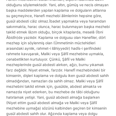
olduğunu söylemektedir. Yani, altın, gümüş ve necis olmayan
başka maddelerden yapılan kaplama ve dolguların altlarına
su geçmeyince, Hanefi mezhebi âlimlerinin hepsine göre,
gusül abdesti câiz olmaz.İbadet yapmakta veya haramdan
sakınmakta, harac olunca, harac bulunmayan başka mezhebi
taklid etmek lâzım olduğu, birçok kitaplarda, meselâ (İbni
Âbidîn)de yazılıdır. Kaplama ve dolgusu olan Hanefiler, dört
mezhep için söylenmiş olan (Ümmetimin müctehidleri
arasındaki ayrılık, rahmet-i ilâhiyyedir) hadîs-i şerifindeki
rahmete kavuşarak, Maliki veya Şâfiî mezhebine uymakla,
cenabetlikten kurtuluyor. Çünkü, Şâfiî ve Maliki
mezheplerinde gusül abdesti alırken, ağzı, burnu yıkamak
farz değildir. Niyet etmek, farzdır. Hanefî mezhebindeki bir
kimsenin, dişleri kaplama ve dolgulu iken gusül abdesti sahih
olmadığından, namazları da sahih olmaz. Maliki veya Şâfiî
mezhebini taklid etmek için, gusülde, abdest almakta ve
namazda niyet ederken, bu mezhebe de tâbi olduğunu
hatırlamak yetişir. Yani, gusül abdesti almağa başlarken
(Niyet ettim gusül abdesti almağa ve Maliki veya Şâfiî
mezhebine uymağa) sözünü kalbinden geçiren bir kimsenin
gusül abdesti sahih olur. Ağzında kaplama veya dolgu