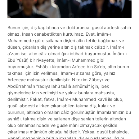
Bunun için, diş kaplatınca ve doldurunca, gusül abdesti sahih
olmaz. İnsan cenabetlikten kurtulmaz. Evet, imâm-ı
Muhammede göre sallanan dişleri altın tel ile bağlamak ve
düşen, çıkarılan diş yerine altın diş takmak câizdir. İmâm-ı
a’zam ise, altın câiz olmadığını ictihad buyurmuştur. İmâm-ı
Ebû Yûsüf, bir rivayette, imâm-ı Muhammed gibi
buyurmuştur. Eshâb-ı kiramdan Arfece bin Sa’da, altın burun
takması için izin verilmesi, İmâm-ı a’zama göre, yalnız
Arfeceye mahsustur denilmiştir. Nitekim Zübeyr ve
Abdürrahmân “radıyallahü teâlâ anhümâ” için, ipek
giymelerine izin verilmişti ve yalnız bunlara mahsustu,
denilmiştir. Fakat, fetva, İmâm-ı Muhammed kavli ile olup,
gusül abdesti alırken çıkarılabilen takma diş, kulak ve
burunun, altından olmaları câiz görülmüştür. İmamlarımızın bu
ayrılığı, takma dişin ve sallanan dişe sarılan tellerin altından
olup olmamasındadır ve gusle mâni olmayacak şekilde
çıkarılması mümkün olduğu hâldedir. Yoksa, gusül bahsinde,
Hanefi mezhebinin bütün imamları, dişlerin ıslanması lâzım