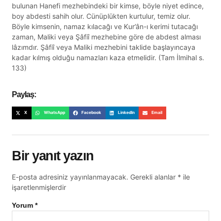
bulunan Hanefi mezhebindeki bir kimse, böyle niyet edince,
boy abdesti sahih olur. Cünüplükten kurtulur, temiz olur.
Böyle kimsenin, namaz kılacağı ve Kur’ân-ı kerimi tutacağı
zaman, Maliki veya Şâfiî mezhebine göre de abdest alması
lâzımdır. Şâfiî veya Maliki mezhebini taklide başlayıncaya
kadar kılmış olduğu namazları kaza etmelidir. (Tam İlmihal s.
133)
Paylaş:
X
WhatsApp
Facebook
LinkedIn
Email
Bir yanıt yazın
E-posta adresiniz yayınlanmayacak.
Gerekli alanlar
*
ile
işaretlenmişlerdir
Yorum
*