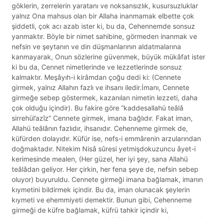
göklerin, zerrelerin yaratanı ve noksansızlık, kusursuzluklar
yalnız Ona mahsus olan bir Allaha inanmamak elbette çok
şiddetli, çok acı azab ister ki, bu da, Cehennemde sonsuz
yanmaktır. Böyle bir nimet sahibine, görmeden inanmak ve
nefsin ve şeytanın ve din düşmanlarının aldatmalarına
kanmayarak, Onun sözlerine güvenmek, büyük mükâfat ister
ki bu da, Cennet nimetlerinde ve lezzetlerinde sonsuz
kalmaktır. Meşâyıh-i kirâmdan çoğu dedi ki: (Cennete
girmek, yalnız Allahın fazlı ve ihsanı iledir.İmanı, Cennete
girmeğe sebep göstermek, kazanılan nimetin lezzeti, daha
çok olduğu içindir). Bu fakire göre “kaddesallahü teâlâ
sirrehül’azîz” Cennete girmek, imana bağlıdır. Fakat iman,
Allahü teâlânın fazlıdır, ihsanıdır. Cehenneme girmek de,
küfürden dolayıdır. Küfür ise, nefs-i emmârenin arzularından
doğmaktadır. Nitekim Nisâ sûresi yetmişdokuzuncu âyet-i
kerimesinde mealen, (Her güzel, her iyi şey, sana Allahü
teâlâdan geliyor. Her çirkin, her fena şeye de, nefsin sebep
oluyor) buyuruldu. Cennete girmeği imana bağlamak, imanın
kıymetini bildirmek içindir. Bu da, iman olunacak şeylerin
kıymeti ve ehemmiyeti demektir. Bunun gibi, Cehenneme
girmeği de küfre bağlamak, küfrü tahkir içindir ki,