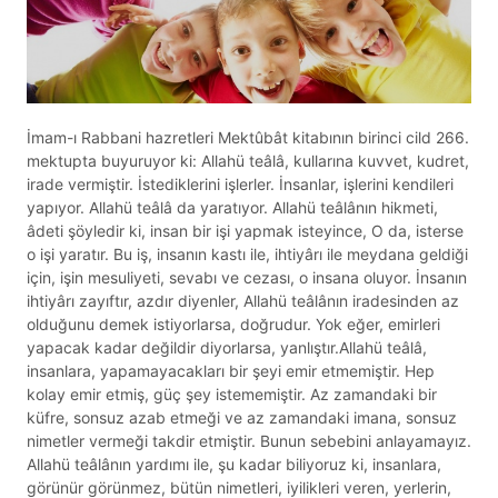
İmam-ı Rabbani hazretleri Mektûbât kitabının birinci cild 266.
mektupta buyuruyor ki: Allahü teâlâ, kullarına kuvvet, kudret,
irade vermiştir. İstediklerini işlerler. İnsanlar, işlerini kendileri
yapıyor. Allahü teâlâ da yaratıyor. Allahü teâlânın hikmeti,
âdeti şöyledir ki, insan bir işi yapmak isteyince, O da, isterse
o işi yaratır. Bu iş, insanın kastı ile, ihtiyârı ile meydana geldiği
için, işin mesuliyeti, sevabı ve cezası, o insana oluyor. İnsanın
ihtiyârı zayıftır, azdır diyenler, Allahü teâlânın iradesinden az
olduğunu demek istiyorlarsa, doğrudur. Yok eğer, emirleri
yapacak kadar değildir diyorlarsa, yanlıştır.Allahü teâlâ,
insanlara, yapamayacakları bir şeyi emir etmemiştir. Hep
kolay emir etmiş, güç şey istememiştir. Az zamandaki bir
küfre, sonsuz azab etmeği ve az zamandaki imana, sonsuz
nimetler vermeği takdir etmiştir. Bunun sebebini anlayamayız.
Allahü teâlânın yardımı ile, şu kadar biliyoruz ki, insanlara,
görünür görünmez, bütün nimetleri, iyilikleri veren, yerlerin,