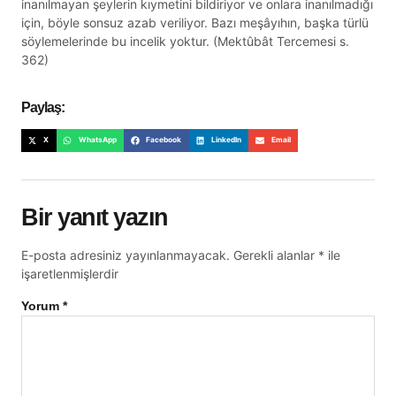
inanılmayan şeylerin kıymetini bildiriyor ve onlara inanılmadığı
için, böyle sonsuz azab veriliyor. Bazı meşâyıhın, başka türlü
söylemelerinde bu incelik yoktur. (Mektûbât Tercemesi s.
362)
Paylaş:
X
WhatsApp
Facebook
LinkedIn
Email
Bir yanıt yazın
E-posta adresiniz yayınlanmayacak.
Gerekli alanlar
*
ile
işaretlenmişlerdir
Yorum
*