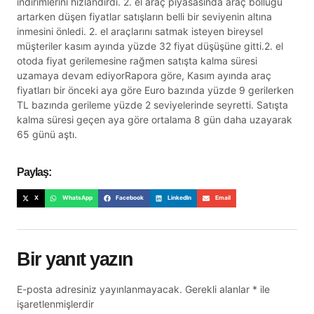
indirimlerini hızlandırdı. 2. el araç piyasasında araç bolluğu
artarken düşen fiyatlar satışların belli bir seviyenin altına
inmesini önledi. 2. el araçlarını satmak isteyen bireysel
müşteriler kasım ayında yüzde 32 fiyat düşüşüne gitti.2. el
otoda fiyat gerilemesine rağmen satışta kalma süresi
uzamaya devam ediyorRapora göre, Kasım ayında araç
fiyatları bir önceki aya göre Euro bazında yüzde 9 gerilerken
TL bazında gerileme yüzde 2 seviyelerinde seyretti. Satışta
kalma süresi geçen aya göre ortalama 8 gün daha uzayarak
65 günü aştı.
Paylaş:
X
WhatsApp
Facebook
LinkedIn
Email
Bir yanıt yazın
E-posta adresiniz yayınlanmayacak.
Gerekli alanlar
*
ile
işaretlenmişlerdir